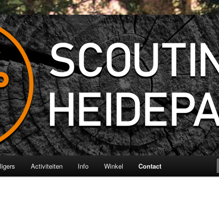
depark
lligers
Activiteiten
Info
Winkel
Contact