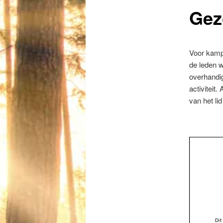
Gez
Voor kampe
de leden w
overhandig
activiteit
van het li