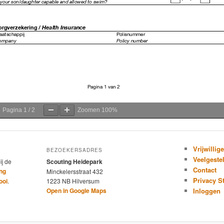
Pagina
1
/
2
Zoomen
100%
Vrijwillig
BEZOEKERSADRES
Veelgeste
ij de
Scouting Heidepark
Contact
ng
Minckelersstraat 432
Privacy S
ooi
.
1223 NB Hilversum
Open in Google Maps
Inloggen