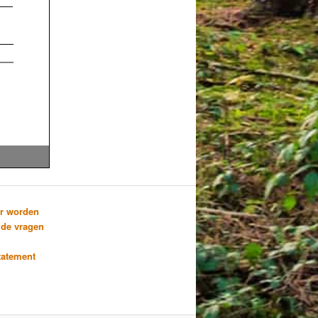
er worden
lde vragen
tatement