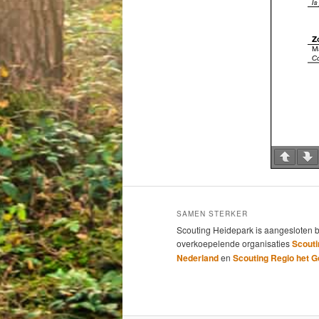
SAMEN STERKER
Scouting Heidepark is aangesloten b
overkoepelende organisaties
Scouti
Nederland
en
Scouting Regio het G